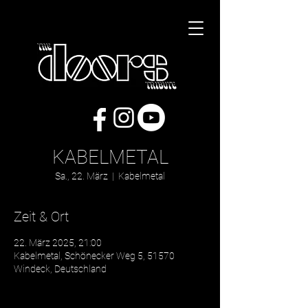
KABELMETAL
Sa., 22. März
  |  
Kabelmetal
Zeit & Ort
22. März 2025, 21:00
Kabelmetal, Schönecker Weg 5, 51570
Windeck, Deutschland