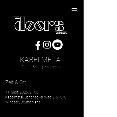
KABELMETAL
Fr., 11. Sept.
  |  
Kabelmetal
Zeit & Ort
11. Sept. 2026, 21:00
Kabelmetal, Schönecker Weg 5, 51570
Windeck, Deutschland