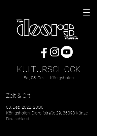
KULTURSCHOCK
Sa., 03. Dez.
  |  
Königshofen
Zeit & Ort
03. Dez. 2022, 20:30
Königshofen, Diorolfstraße 29, 36093 Künzell,
Deutschland