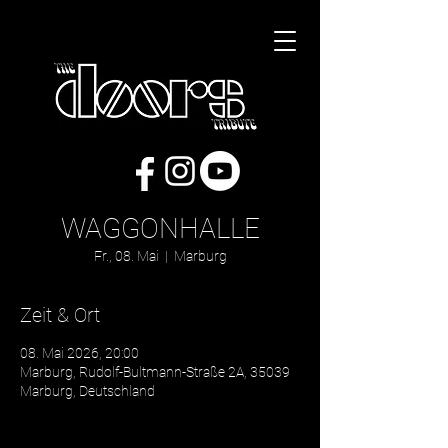
WAGGONHALLE
Fr., 08. Mai
  |  
Marburg
Zeit & Ort
08. Mai 2026, 20:00
Marburg, Rudolf-Bultmann-Straße 2A, 35039
Marburg, Deutschland